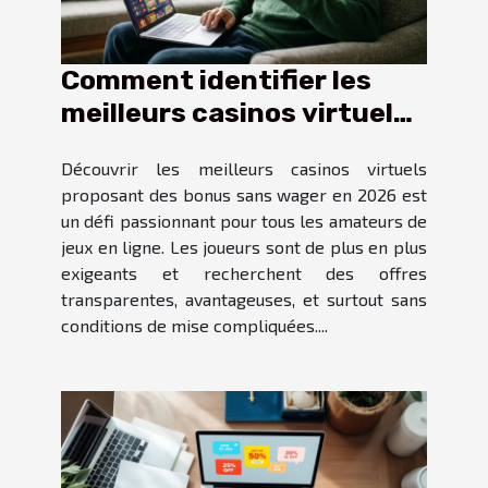
Comment identifier les
meilleurs casinos virtuels
offrant des bonus sans
Découvrir les meilleurs casinos virtuels
wager en 2026 ?
proposant des bonus sans wager en 2026 est
un défi passionnant pour tous les amateurs de
jeux en ligne. Les joueurs sont de plus en plus
exigeants et recherchent des offres
transparentes, avantageuses, et surtout sans
conditions de mise compliquées....