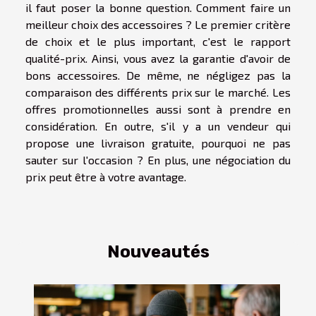
il faut poser la bonne question. Comment faire un
meilleur choix des accessoires ? Le premier critère
de choix et le plus important, c'est le rapport
qualité-prix. Ainsi, vous avez la garantie d'avoir de
bons accessoires. De même, ne négligez pas la
comparaison des différents prix sur le marché. Les
offres promotionnelles aussi sont à prendre en
considération. En outre, s'il y a un vendeur qui
propose une livraison gratuite, pourquoi ne pas
sauter sur l'occasion ? En plus, une négociation du
prix peut être à votre avantage.
Nouveautés