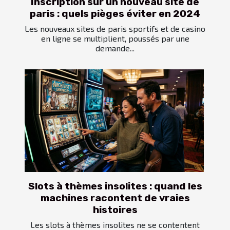
Inscription sur un nouveau site de
paris : quels pièges éviter en 2024
Les nouveaux sites de paris sportifs et de casino
en ligne se multiplient, poussés par une
demande...
Slots à thèmes insolites : quand les
machines racontent de vraies
histoires
Les slots à thèmes insolites ne se contentent