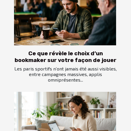
Ce que révèle le choix d’un
bookmaker sur votre façon de jouer
Les paris sportifs n’ont jamais été aussi visibles,
entre campagnes massives, applis
omniprésentes...