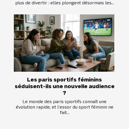
plus de divertir : elles plongent désormais les...
Les paris sportifs féminins
séduisent-ils une nouvelle audience
?
Le monde des paris sportifs connaît une
évolution rapide, et l’essor du sport féminin ne
fait...