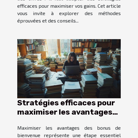
efficaces pour maximiser vos gains. Cet article
vous invite à explorer des méthodes
éprouvées et des conseils...
Stratégies efficaces pour
maximiser les avantages
des bonus de bienvenue
Maximiser les avantages des bonus de
bienvenue représente une étape essentiel