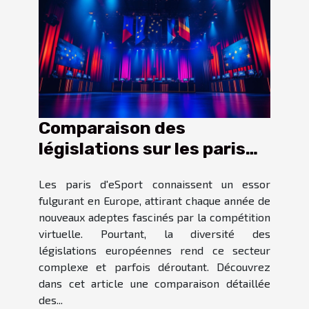
Comparaison des
législations sur les paris
d'eSport en Europe
Les paris d'eSport connaissent un essor
fulgurant en Europe, attirant chaque année de
nouveaux adeptes fascinés par la compétition
virtuelle. Pourtant, la diversité des
législations européennes rend ce secteur
complexe et parfois déroutant. Découvrez
dans cet article une comparaison détaillée
des...