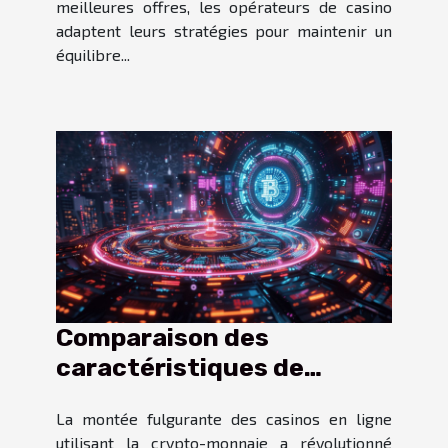
meilleures offres, les opérateurs de casino
adaptent leurs stratégies pour maintenir un
équilibre...
Comparaison des
caractéristiques de
sécurité dans les casinos
La montée fulgurante des casinos en ligne
en ligne utilisant la
utilisant la crypto-monnaie a révolutionné