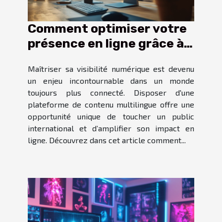
Comment optimiser votre
présence en ligne grâce à
une plateforme de
Maîtriser sa visibilité numérique est devenu
contenu multilingue
un enjeu incontournable dans un monde
toujours plus connecté. Disposer d'une
plateforme de contenu multilingue offre une
opportunité unique de toucher un public
international et d’amplifier son impact en
ligne. Découvrez dans cet article comment...