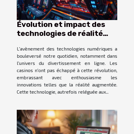
Évolution et impact des
technologies de réalité
augmentée dans les
L'avènement des technologies numériques a
casinos en ligne
bouleversé notre quotidien, notamment dans
l'univers du divertissement en ligne. Les
casinos n'ont pas échappé à cette révolution,
embrassant avec enthousiasme les
innovations telles que la réalité augmentée.
Cette technologie, autrefois reléguée aux...