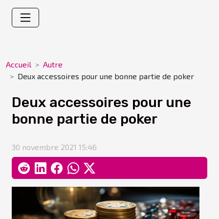
Accueil
Autre
Deux accessoires pour une bonne partie de poker
Deux accessoires pour une
bonne partie de poker
30 novembre 2021 15:46