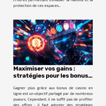
protection de ces espaces...
Maximiser vos gains :
stratégies pour les bonus
de casino en ligne
Gagner plus grâce aux bonus de casino en
ligne est un objectif partagé par de nombreux
joueurs. Cependant, il ne suffit pas de profiter
des offres : il faut adopter des stratégies