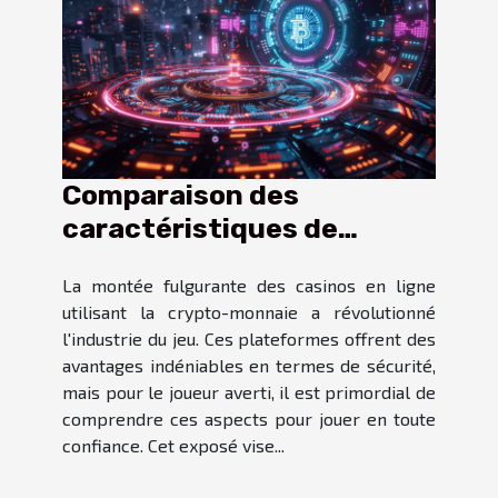
Comparaison des
caractéristiques de
sécurité dans les casinos
La montée fulgurante des casinos en ligne
en ligne utilisant la
utilisant la crypto-monnaie a révolutionné
crypto-monnaie
l'industrie du jeu. Ces plateformes offrent des
avantages indéniables en termes de sécurité,
mais pour le joueur averti, il est primordial de
comprendre ces aspects pour jouer en toute
confiance. Cet exposé vise...