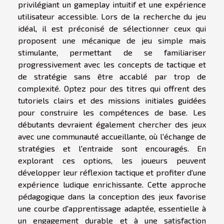
privilégiant un gameplay intuitif et une expérience
utilisateur accessible. Lors de la recherche du jeu
idéal, il est préconisé de sélectionner ceux qui
proposent une mécanique de jeu simple mais
stimulante, permettant de se familiariser
progressivement avec les concepts de tactique et
de stratégie sans être accablé par trop de
complexité. Optez pour des titres qui offrent des
tutoriels clairs et des missions initiales guidées
pour construire les compétences de base. Les
débutants devraient également chercher des jeux
avec une communauté accueillante, où l'échange de
stratégies et l'entraide sont encouragés. En
explorant ces options, les joueurs peuvent
développer leur réflexion tactique et profiter d'une
expérience ludique enrichissante. Cette approche
pédagogique dans la conception des jeux favorise
une courbe d'apprentissage adaptée, essentielle à
un engagement durable et à une satisfaction