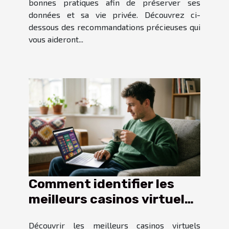
bonnes pratiques afin de préserver ses
données et sa vie privée. Découvrez ci-
dessous des recommandations précieuses qui
vous aideront...
Comment identifier les
meilleurs casinos virtuels
offrant des bonus sans
Découvrir les meilleurs casinos virtuels