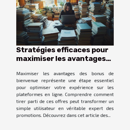
Stratégies efficaces pour
maximiser les avantages
des bonus de bienvenue
Maximiser les avantages des bonus de
bienvenue représente une étape essentiel
pour optimiser votre expérience sur les
plateformes en ligne. Comprendre comment
tirer parti de ces offres peut transformer un
simple utilisateur en véritable expert des
promotions. Découvrez dans cet article des...