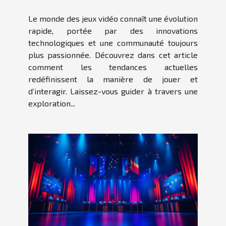
le monde des jeux vidéo
Le monde des jeux vidéo connaît une évolution
rapide, portée par des innovations
technologiques et une communauté toujours
plus passionnée. Découvrez dans cet article
comment les tendances actuelles
redéfinissent la manière de jouer et
d’interagir. Laissez-vous guider à travers une
exploration...