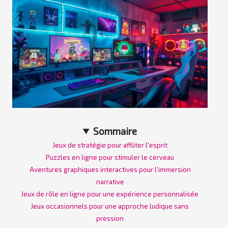
Sommaire
Jeux de stratégie pour affûter l'esprit
Puzzles en ligne pour stimuler le cerveau
Aventures graphiques interactives pour l'immersion
narrative
Jeux de rôle en ligne pour une expérience personnalisée
Jeux occasionnels pour une approche ludique sans
pression