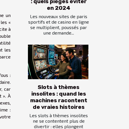
: quels pièges éviter
en 2024
me un
Les nouveaux sites de paris
sportifs et de casino en ligne
les «
se multiplient, poussés par
cite à
une demande...
ouble
tilité
t les
parce
ous :
aire.
Slots à thèmes
, car
insolites : quand les
t ». À
machines racontent
exes,
de vraies histoires
ime :
Les slots à thèmes insolites
votre
ne se contentent plus de
divertir : elles plongent