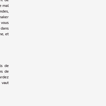
ue mal
ondes,
kmaker
s vous
 dans
ne, et
ls de
ns de
gardez
 vaut