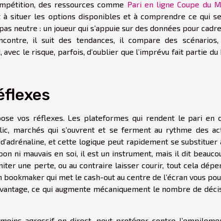
compétition, des ressources comme
Pari en ligne Coupe du 
 à situer les options disponibles et à comprendre ce qui se
t pas neutre : un joueur qui s’appuie sur des données pour cadr
ontre, il suit des tendances, il compare des scénarios, 
vec le risque, parfois, d’oublier que l’imprévu fait partie du 
éflexes
xpose vos réflexes. Les plateformes qui rendent le pari en d
 clic, marchés qui s’ouvrent et se ferment au rythme des act
 d’adrénaline, et cette logique peut rapidement se substituer
bon ni mauvais en soi, il est un instrument, mais il dit beauc
miter une perte, ou au contraire laisser courir, tout cela dép
 Un bookmaker qui met le cash-out au centre de l’écran vous po
 davantage, ce qui augmente mécaniquement le nombre de décis
 moins agressif en direct, peut protéger contre l’empileme