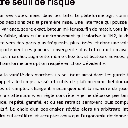
re seuil de risque
r ses cotes, mais, dans les faits, la plateforme agit com
vos décisions dès la première mise. Une interface qui pousse 
 variance, score exact, buteur, mi-temps/fin de match, vous in
s faible, alors qu’un environnement qui valorise le 1N2, le d
 vers des paris plus fréquents, plus lissés, et donc une vola
portement des joueurs convergent : plus l’offre met en avan
r ces marchés augmente, même chez les utilisateurs novices, 
 transforme une option risquée en choix « évident ».
la variété des marchés, ils se lisent aussi dans les garde-f
 rappels de temps passé, et outils de plafonnement hebdomad
ibles et simples, changent mécaniquement la manière de jouer
 fais attention », en règle concrète, « je ne dépasse pas tan
ide, répété, gamifié, et où les retraits semblent plus compl
lsif. Le choix d’un bookmaker révèle alors un arbitrage int
dre qui accélère, et acceptez-vous que l’ergonomie devienne 