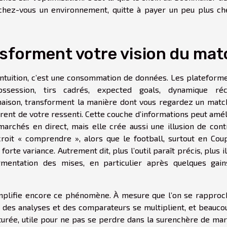
rchez-vous un environnement, quitte à payer un peu plus ch
nsforment votre vision du mat
ntuition, c’est une consommation de données. Les plateforme
ossession, tirs cadrés, expected goals, dynamique réc
 maison, transforment la manière dont vous regardez un match
rrent de votre ressenti. Cette couche d’informations peut amé
archés en direct, mais elle crée aussi une illusion de contr
roit « comprendre », alors que le football, surtout en Cou
orte variance. Autrement dit, plus l’outil paraît précis, plus i
gmentation des mises, en particulier après quelques gain
amplifie encore ce phénomène. À mesure que l’on se rapproc
, des analyses et des comparateurs se multiplient, et beauco
turée, utile pour ne pas se perdre dans la surenchère de mar