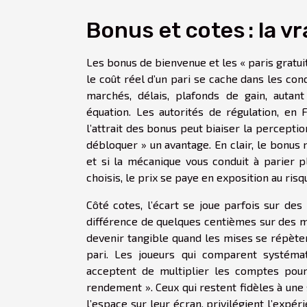
Bonus et cotes : la vr
Les bonus de bienvenue et les « paris gratuit
le coût réel d’un pari se cache dans les con
marchés, délais, plafonds de gain, auta
équation. Les autorités de régulation, en
l’attrait des bonus peut biaiser la percept
débloquer » un avantage. En clair, le bonus ne
et si la mécanique vous conduit à parier p
choisis, le prix se paye en exposition au risq
Côté cotes, l’écart se joue parfois sur de
différence de quelques centièmes sur des ma
devenir tangible quand les mises se répèten
pari. Les joueurs qui comparent systémat
acceptent de multiplier les comptes pou
rendement ». Ceux qui restent fidèles à une 
l’espace sur leur écran, privilégient l’expér