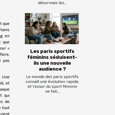
désormais les...
it que
rtains
ng en
t que
pour «
Les paris sportifs
faire,
féminins séduisent-
z pas
ils une nouvelle
audience ?
Le monde des paris sportifs
. Une
connaît une évolution rapide,
lé, et
et l’essor du sport féminin
haque
ne fait...
t qui
es de
e tout
evient