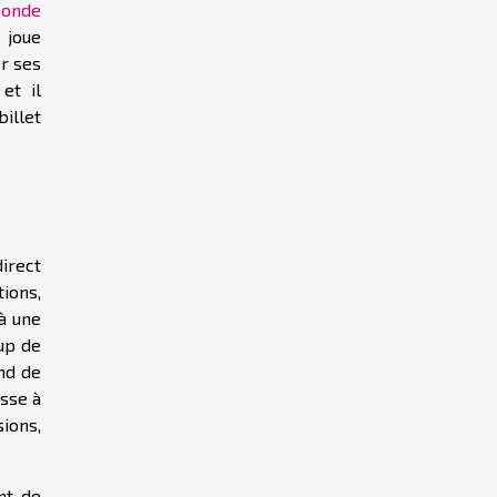
Monde
 joue
er ses
et il
billet
irect
ions,
 à une
oup de
end de
usse à
ions,
nt de