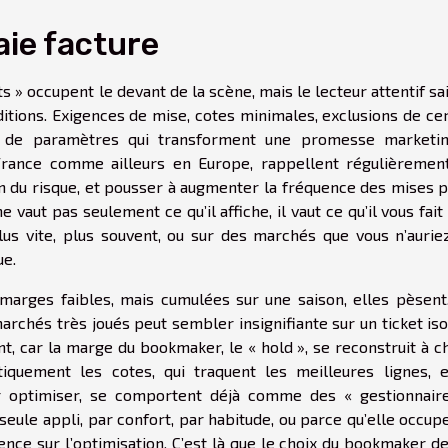
aie facture
s » occupent le devant de la scène, mais le lecteur attentif sa
ditions. Exigences de mise, cotes minimales, exclusions de ce
nt de paramètres qui transforment une promesse marketi
 France comme ailleurs en Europe, rappellent régulièremen
ion du risque, et pousser à augmenter la fréquence des mises 
 vaut pas seulement ce qu’il affiche, il vaut ce qu’il vous fait 
lus vite, plus souvent, ou sur des marchés que vous n’aurie
ue.
s marges faibles, mais cumulées sur une saison, elles pèsent
rchés très joués peut sembler insignifiante sur un ticket iso
t, car la marge du bookmaker, le « hold », se reconstruit à c
iquement les cotes, qui traquent les meilleures lignes, e
r optimiser, se comportent déjà comme des « gestionnair
seule appli, par confort, par habitude, ou parce qu’elle occup
ience sur l’optimisation. C’est là que le choix du bookmaker d