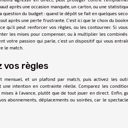
chaud après une occasion manquée, un carton, ou une statistiq
la question du budget : quand le dépôt se fait en quelques sec
urtout après une perte frustrante. C’est ici que le choix du boo
ce qu’il peut renforcer vos règles, ou les contourner. Si vou
enter les mises pour compenser, ou à multiplier les combinés
t votre passion qui parle, c’est un dispositif qui vous entraî
re le match.
z vos règles
t mensuel, et un plafond par match, puis activez les outi
nt une intention en contrainte réelle. Comparez les conditio
s mises à l’avance, plutôt que de tout jouer en direct. Enfin, 
 vos abonnements, déplacements ou soirées, car le spectacle