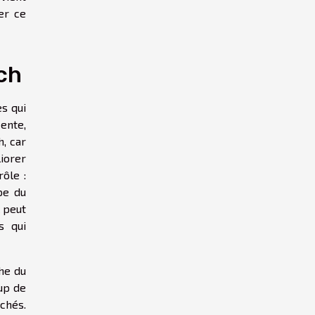
er ce
ch
s qui
ente,
, car
liorer
ôle :
pe du
l peut
s qui
he du
up de
chés.